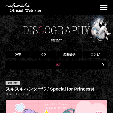
NEWS
DIS
C
OGRAPHY
PROFILE
LIVE
writer
DISCOGRAPHY
DVD
CD
楽曲提供
コンピ
OFF VOCAL
LIST
GOODS
BLOG
楽曲提供
CONTACT
スキスキハンター♡ / Special for Princess!
2024.10.09 Release