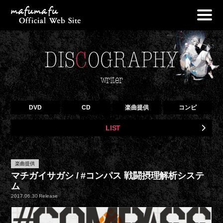
NEWS
DIS
C
OGRAPHY
PROFILE
LIVE
writer
DISCOGRAPHY
DVD
CD
楽曲提供
コンピ
OFF VOCAL
LIST
GOODS
BLOG
楽曲提供
CONTACT
マチガイサガシ / #コンパス 戦闘摂理解析システ
ム
2017.06.30 Release