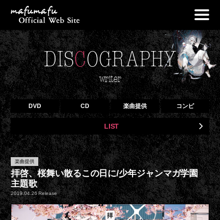
NEWS
DIS
C
OGRAPHY
PROFILE
LIVE
writer
DISCOGRAPHY
DVD
CD
楽曲提供
コンピ
OFF VOCAL
LIST
GOODS
BLOG
楽曲提供
CONTACT
拝啓、桜舞い散るこの日に/少年ジャンマガ学園
主題歌
2019.04.26 Release