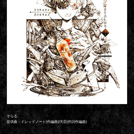
そらる
提供曲：ドレッドノート(作編曲)/天罰(作詞作編曲)