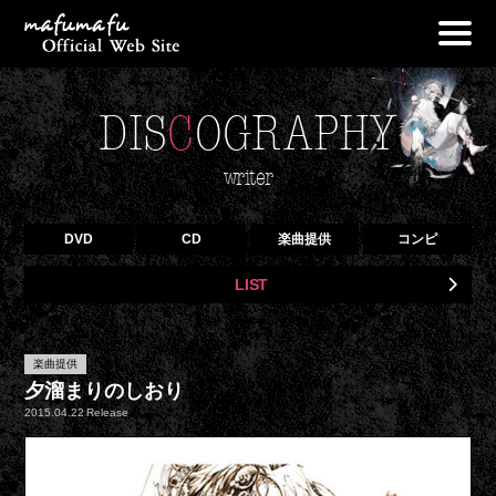
NEWS
DIS
C
OGRAPHY
PROFILE
LIVE
writer
DISCOGRAPHY
DVD
CD
楽曲提供
コンピ
OFF VOCAL
LIST
GOODS
BLOG
楽曲提供
CONTACT
夕溜まりのしおり
2015.04.22 Release