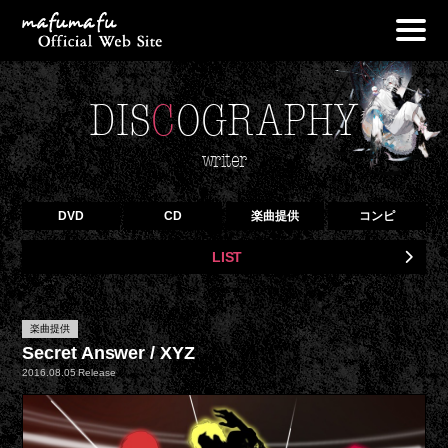
NEWS
DIS
C
OGRAPHY
PROFILE
LIVE
writer
DISCOGRAPHY
DVD
CD
楽曲提供
コンピ
OFF VOCAL
LIST
GOODS
BLOG
楽曲提供
CONTACT
Secret Answer / XYZ
2016.08.05 Release