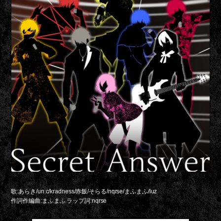
歌:あらき/un:c/kradness/赤飯/そらる/nqrse/まふまふ/luz
作詞作編曲:まふまふ ラップ詞:nqrse