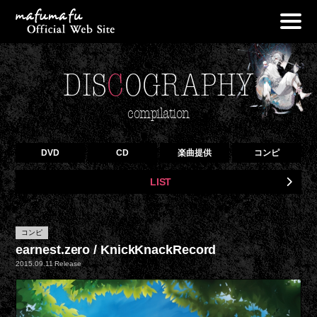
NEWS
DIS
C
OGRAPHY
PROFILE
LIVE
compilation
DISCOGRAPHY
DVD
CD
楽曲提供
コンピ
OFF VOCAL
LIST
GOODS
BLOG
コンピ
CONTACT
earnest.zero / KnickKnackRecord
2015.09.11 Release